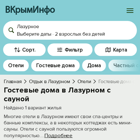
ВКрымИнфо
Лазурное
Войти
Выберите даты
·
2 взрослых
без детей
Избранное
Сорт.
Фильтр
Карта
История просмотра
Отели
Гостевые дома
Дома
Частный с
Добавить свой объект
Главная
Отдых в Лазурном
Отели
Гостевые дома с с
Гостевые дома в Лазурном с
сауной
Найдено
1
вариант жилья
Многие отели в Лазурном имеют свои спа-центры и
банные комплексы, а в некоторых коттеджах есть мини-
сауны. Отели с сауной пользуются огромной
Подробнее
популярностью.
...