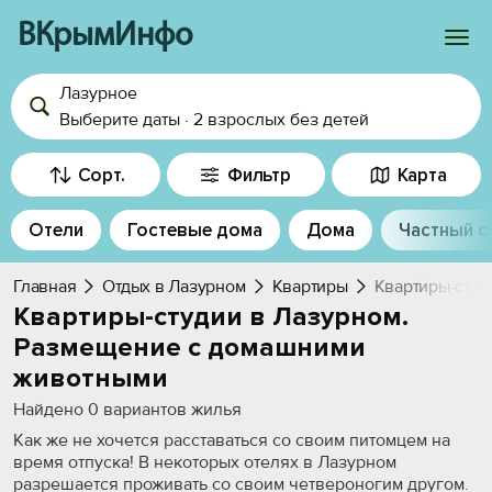
ВКрымИнфо
Лазурное
Войти
Выберите даты
·
2 взрослых
без детей
Избранное
Сорт.
Фильтр
Карта
История просмотра
Отели
Гостевые дома
Дома
Частный с
Добавить свой объект
Главная
Отдых в Лазурном
Квартиры
Квартиры-студ
Квартиры-студии в Лазурном.
Размещение с домашними
животными
Найдено
0
вариантов жилья
Как же не хочется расставаться со своим питомцем на
время отпуска! В некоторых отелях в Лазурном
разрешается проживать со своим четвероногим другом.