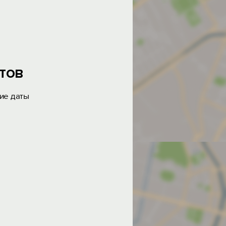
тов
ие даты