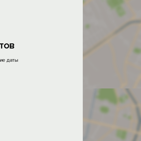
тов
ие даты