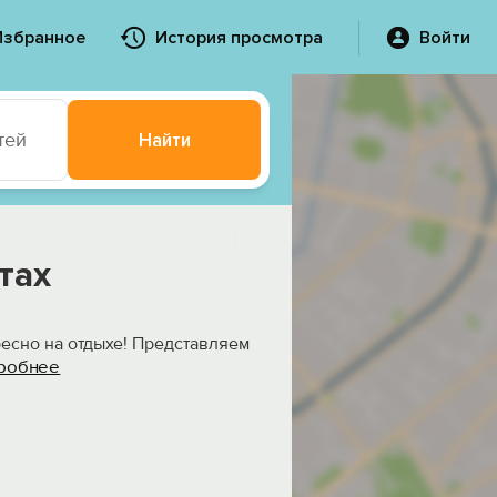
Избранное
История просмотра
Войти
тей
Найти
тах
есно на отдыхе! Представляем
робнее