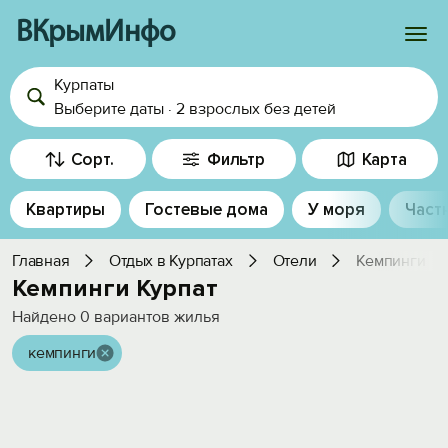
ВКрымИнфо
Курпаты
Войти
Выберите даты
·
2 взрослых
без детей
Избранное
Сорт.
Фильтр
Карта
История просмотра
Квартиры
Гостевые дома
У моря
Част
Добавить свой объект
Главная
Отдых в Курпатах
Отели
Кемпинги
Кемпинги Курпат
Найдено
0
вариантов жилья
кемпинги