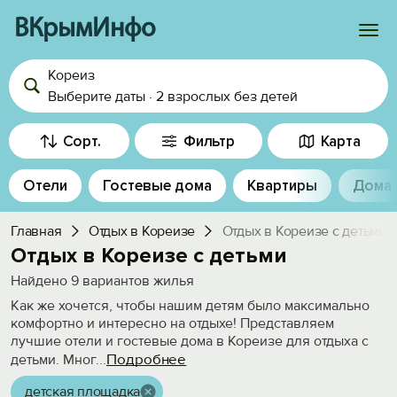
ВКрымИнфо
Кореиз
Войти
Выберите даты
·
2 взрослых
без детей
Избранное
Сорт.
Фильтр
Карта
История просмотра
Отели
Гостевые дома
Квартиры
Дома
Добавить свой объект
Главная
Отдых в Кореизе
Отдых в Кореизе с детьми
Отдых в Кореизе с детьми
Найдено
9
вариантов жилья
Как же хочется, чтобы нашим детям было максимально
комфортно и интересно на отдыхе! Представляем
лучшие отели и гостевые дома в Кореизе для отдыха с
Подробнее
детьми. Мног
...
детская площадка