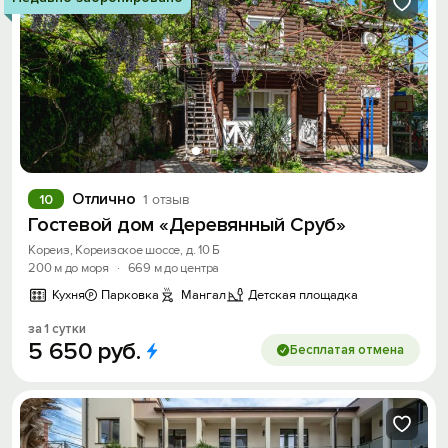
Отлично
10
1 отзыв
Гостевой дом «Деревянный Сруб»
Кореиз, Кореизское шоссе, д. 10 Б
200 м до моря
·
669 м до центра
Кухня
Парковка
Мангал
Детская площадка
за 1 сутки
5
650
руб.
Бесплатая отмена