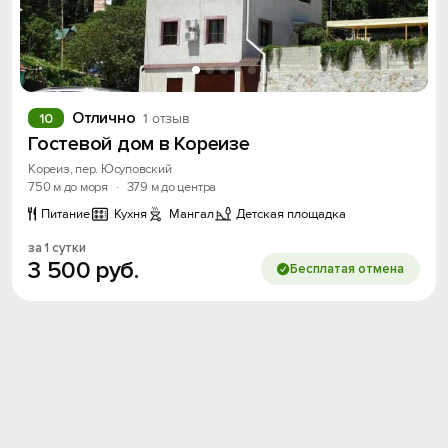
Отлично
10
1 отзыв
Гостевой дом в Кореизе
Кореиз, пер. Юсуповский
750 м до моря
·
379 м до центра
Питание
Кухня
Мангал
Детская площадка
за 1 сутки
3
500
руб.
Бесплатая отмена