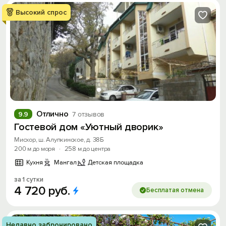
Высокий спрос
Отлично
9.9
7 отзывов
Гостевой дом «Уютный дворик»
Мисхор, ш. Алупкинское, д. 38Б
200 м до моря
·
258 м до центра
Кухня
Мангал
Детская площадка
за 1 сутки
4
720
руб.
Бесплатая отмена
Недавно забронировано