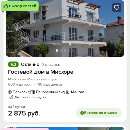
Выбор гостей
Отлично
9.3
9 отзывов
Гостевой дом в Мисхоре
Мисхор, ул. Мисхорский спуск
600 м до моря
·
140 м до центра
Парковка
Панорамный вид
Мангал
Детская площадка
за 1 сутки
2
875
руб.
Бесплатая отмена