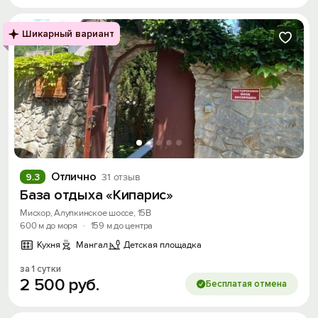
Шикарный вариант
Отлично
9.3
31 отзыв
База отдыха «Кипарис»
Мисхор, Алупкинское шоссе, 15В
600 м до моря
·
159 м до центра
Кухня
Мангал
Детская площадка
за 1 сутки
2
500
руб.
Бесплатая отмена