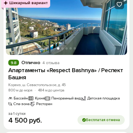
Шикарный вариант
Отлично
9.8
4 отзыва
Апартаменты «Respect Bashnya» / Респект
Башня
Кореиз, ш. Севастопольское, д. 45
800 м до моря
·
484 м до центра
Бассейн
Кухня
Панорамный вид
Детская площадка
Спа-зона
Ресторан
за 1 сутки
4
500
руб.
Бесплатая отмена