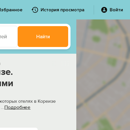
Избранное
История просмотра
Войти
тей
Найти
и
зе.
ыми
екоторых отелях в Кореизе
Подробнее
,
...