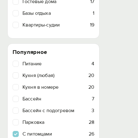
Гостевые дома
17
Базы отдыха
1
Квартиры-судии
19
Популярное
Питание
4
Кухня (любая)
20
Кухня в номере
20
Бассейн
7
Бассейн с подогревом
3
Парковка
28
C питомцами
26