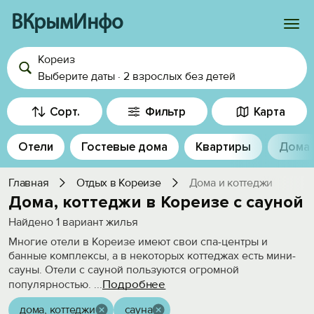
ВКрымИнфо
Кореиз
Войти
Выберите даты
·
2 взрослых
без детей
Избранное
Сорт.
Фильтр
Карта
История просмотра
Отели
Гостевые дома
Квартиры
Дома
Добавить свой объект
Главная
Отдых в Кореизе
Дома и коттеджи
Дома, коттеджи в Кореизе с сауной
Найдено
1
вариант жилья
Многие отели в Кореизе имеют свои спа-центры и
банные комплексы, а в некоторых коттеджах есть мини-
сауны. Отели с сауной пользуются огромной
Подробнее
популярностью.
...
дома, коттеджи
сауна