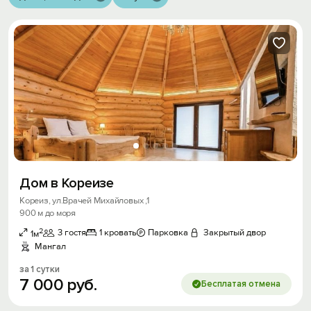
Дом в Кореизе
Кореиз, ул.Врачей Михайловых ,1
900 м до моря
2
3 гостя
1 кровать
Парковка
Закрытый двор
1м
Мангал
за 1 сутки
7
000
руб.
Бесплатая отмена