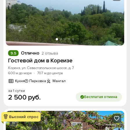
Отлично
9.5
2 отзыва
Гостевой дом в Кореизе
Кореиз, ул. Севастопольское шоссе, д. 7
600 м до моря
·
707 м до центра
Кухня
Парковка
Мангал
за 1 сутки
2
500
руб.
Бесплатая отмена
Высокий спрос