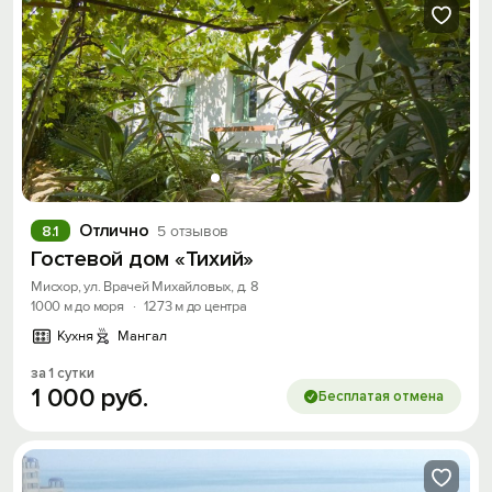
Отлично
8.1
5 отзывов
Гостевой дом «Тихий»
Мисхор, ул. Врачей Михайловых, д. 8
1000 м до моря
·
1273 м до центра
Кухня
Мангал
за 1 сутки
1
000
руб.
Бесплатая отмена