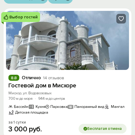
Выбор гостей
Отлично
8.8
14 отзывов
Гостевой дом в Мисхоре
Мисхор, ул. Водовозовых
700 м до моря
·
944 м до центра
Бассейн
Кухня
Парковка
Панорамный вид
Мангал
Детская площадка
за 1 сутки
3
000
руб.
Бесплатая отмена