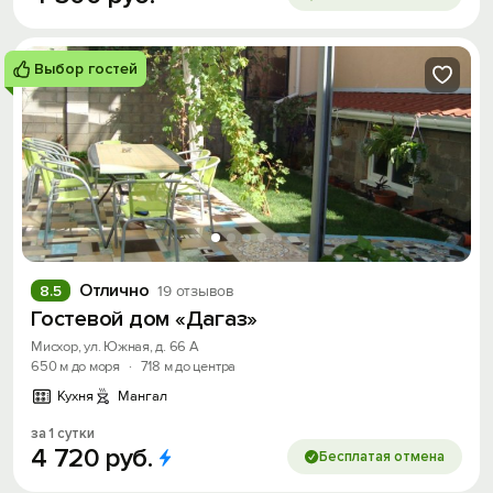
Выбор гостей
Отлично
8.5
19 отзывов
Гостевой дом «Дагаз»
Мисхор, ул. Южная, д. 66 А
650 м до моря
·
718 м до центра
Кухня
Мангал
за 1 сутки
4
720
руб.
Бесплатая отмена