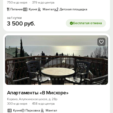
750 м до моря
·
379 м до центра
Питание
Кухня
Мангал
Детская площадка
за 1 сутки
3
500
руб.
Бесплатая отмена
Апартаменты «В Мисхоре»
Кореиз, Алупкинское шоссе, д. 28р
300 м до моря
·
458 м до центра
Кухня
Парковка
Мангал