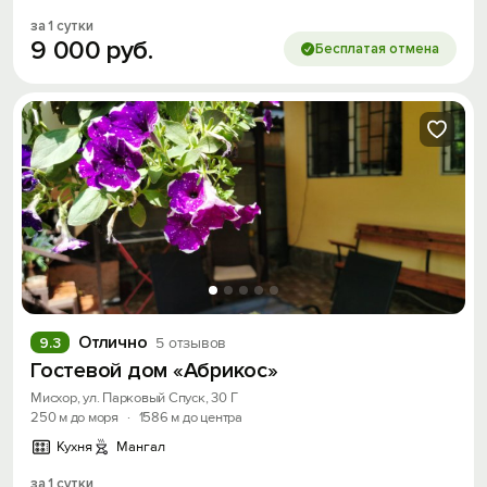
за 1 сутки
9
000
руб.
Бесплатая отмена
Отлично
9.3
5 отзывов
Гостевой дом «Абрикос»
Мисхор, ул. Парковый Спуск, 30 Г
250 м до моря
·
1586 м до центра
Кухня
Мангал
за 1 сутки