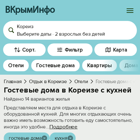
ВКрымИнфо
Кореиз
Войти
Выберите даты
·
2 взрослых
без детей
Избранное
Сорт.
Фильтр
Карта
История просмотра
Отели
Гостевые дома
Квартиры
Дома
Добавить свой объект
Главная
Отдых в Кореизе
Отели
Гостевые дома с ку
Гостевые дома в Кореизе с кухней
Найдено
14
вариантов жилья
Представляем места для отдыха в Кореизе с
оборудованной кухней. Для многих отдыхающих очень
важно иметь возможность готовить еду самостоятельно,
Подробнее
иногда это удобне
...
гостевые дома
кухня