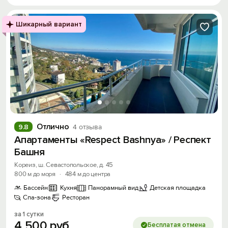
Шикарный вариант
Отлично
9.8
4 отзыва
Апартаменты «Respect Bashnya» / Респект
Башня
Кореиз, ш. Севастопольское, д. 45
800 м до моря
·
484 м до центра
Бассейн
Кухня
Панорамный вид
Детская площадка
Спа-зона
Ресторан
за 1 сутки
4
500
руб.
Бесплатая отмена