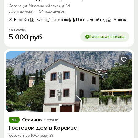
Кореиз, ул. Мисхорский спуск, д. 34
700 м до моря
·
54 м до центра
Бассейн
Кухня
Парковка
Панорамный вид
Мангал
за 1 сутки
5
000
руб.
Бесплатая отмена
Отлично
10
1 отзыв
Гостевой дом в Кореизе
Кореиз, пер. Юсуповский