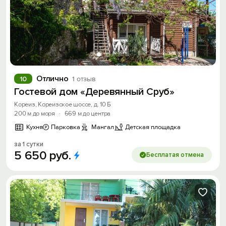
Отлично
10
1 отзыв
Гостевой дом «Деревянный Сруб»
Кореиз, Кореизское шоссе, д. 10 Б
200 м до моря
·
669 м до центра
Кухня
Парковка
Мангал
Детская площадка
за 1 сутки
5
650
руб.
Бесплатая отмена