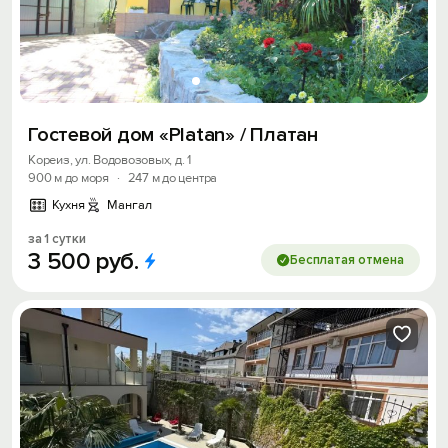
Гостевой дом «Platan» / Платан
Кореиз, ул. Водовозовых, д. 1
900 м до моря
·
247 м до центра
Кухня
Мангал
за 1 сутки
3
500
руб.
Бесплатая отмена