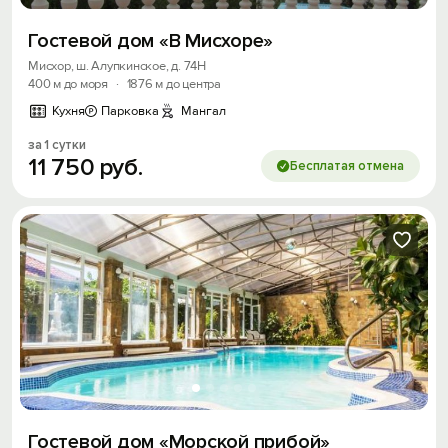
Войти с помощью
Гостевой дом «В Мисхоре»
Скидка −5%
Мисхор, ш. Алупкинское, д. 74Н
400 м до моря
·
1876 м до центра
Хочешь дешевле? Оставь почту и получи
промокод на первое бронирование!
Кухня
Парковка
Мангал
за 1 сутки
11
750
руб.
Бесплатая отмена
Получить промокод
Гостевой дом «Морской прибой»