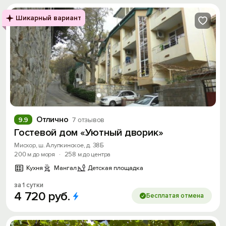
Шикарный вариант
Отлично
9.9
7 отзывов
Гостевой дом «Уютный дворик»
Мисхор, ш. Алупкинское, д. 38Б
200 м до моря
·
258 м до центра
Кухня
Мангал
Детская площадка
за 1 сутки
4
720
руб.
Бесплатая отмена