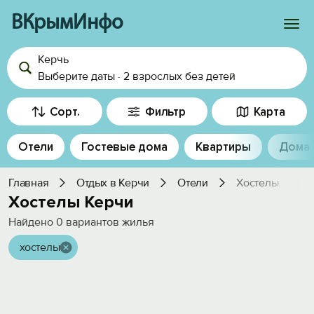
ВКрымИнфо
Керчь
Войти
Выберите даты
·
2 взрослых
без детей
Избранное
Сорт.
Фильтр
Карта
История просмотра
Отели
Гостевые дома
Квартиры
Дома
Добавить свой объект
Главная
Отдых в Керчи
Отели
Хостелы
Хостелы Керчи
Найдено
0
вариантов жилья
хостелы