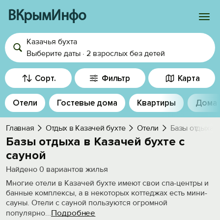
ВКрымИнфо
Казачья бухта
Войти
Выберите даты
·
2 взрослых
без детей
Избранное
Сорт.
Фильтр
Карта
История просмотра
Отели
Гостевые дома
Квартиры
Дома
Добавить свой объект
Главная
Отдых в Казачей бухте
Отели
Базы отдыха с
Базы отдыха в Казачей бухте с
сауной
Найдено
0
вариантов жилья
Многие отели в Казачей бухте имеют свои спа-центры и
банные комплексы, а в некоторых коттеджах есть мини-
сауны. Отели с сауной пользуются огромной
Подробнее
популярно
...