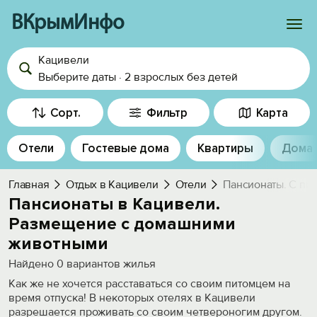
ВКрымИнфо
Кацивели
Войти
Выберите даты
·
2 взрослых
без детей
Избранное
Сорт.
Фильтр
Карта
История просмотра
Отели
Гостевые дома
Квартиры
Дома
Добавить свой объект
Главная
Отдых в Кацивели
Отели
Пансионаты. С пи
Пансионаты в Кацивели.
Размещение с домашними
животными
Найдено
0
вариантов жилья
Как же не хочется расставаться со своим питомцем на
время отпуска! В некоторых отелях в Кацивели
разрешается проживать со своим четвероногим другом.