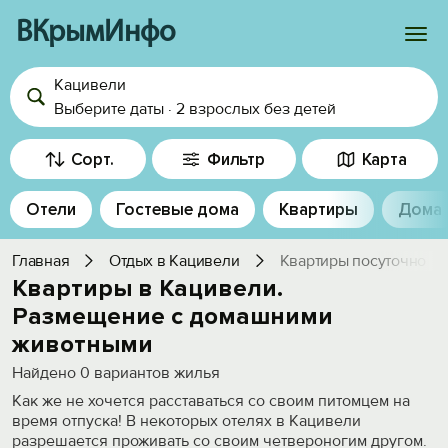
ВКрымИнфо
Кацивели
Войти
Выберите даты
·
2 взрослых
без детей
Избранное
Сорт.
Фильтр
Карта
История просмотра
Отели
Гостевые дома
Квартиры
Дома
Добавить свой объект
Главная
Отдых в Кацивели
Квартиры посуточно
Квартиры в Кацивели.
Размещение с домашними
животными
Найдено
0
вариантов жилья
Как же не хочется расставаться со своим питомцем на
время отпуска! В некоторых отелях в Кацивели
разрешается проживать со своим четвероногим другом.