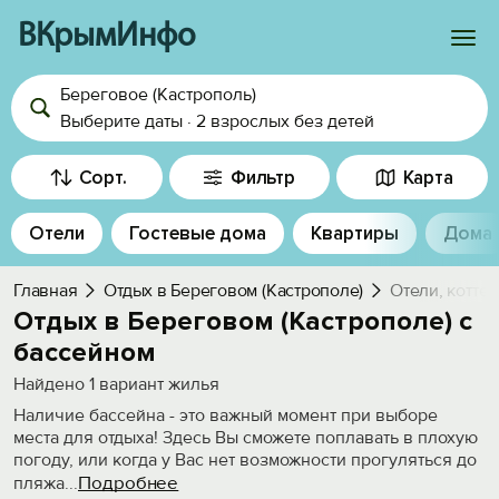
ВКрымИнфо
Береговое (Кастрополь)
Войти
Выберите даты
·
2 взрослых
без детей
Избранное
Сорт.
Фильтр
Карта
История просмотра
Отели
Гостевые дома
Квартиры
Дома
Добавить свой объект
Главная
Отдых в Береговом (Кастрополе)
Отели, котте
Отдых в Береговом (Кастрополе) с
бассейном
Найдено
1
вариант жилья
Наличие бассейна - это важный момент при выборе
места для отдыха! Здесь Вы сможете поплавать в плохую
погоду, или когда у Вас нет возможности прогуляться до
Подробнее
пляжа
...