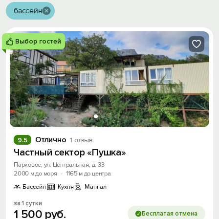
бассейн
Выбор гостей
Отлично
9.5
1 отзыв
Частный сектор «Пушка»
Парковое, ул. Центральная, д. 33
2000 м до моря
·
1165 м до центра
Бассейн
Кухня
Мангал
за 1 сутки
1
500
руб.
Бесплатая отмена