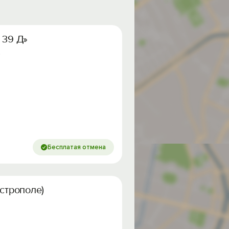
 39 Д»
Бесплатая отмена
строполе)