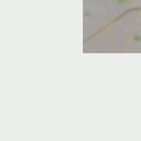
ры
С парковкой