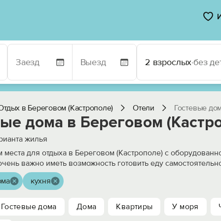
2 взрослых
·
без де
Отдых в Береговом (Кастрополе)
Отели
Гостевые дом
ые дома в Береговом (Кастро
рианта жилья
 места для отдыха в Береговом (Кастрополе) с оборудованн
чень важно иметь возможность готовить еду самостоятельно
ома
кухня
Гостевые дома
Дома
Квартиры
У моря