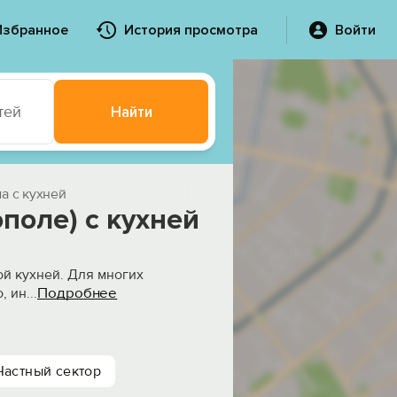
Избранное
История просмотра
Войти
тей
Найти
а с кухней
поле) с кухней
ой кухней. Для многих
Подробнее
, ин
...
Частный сектор