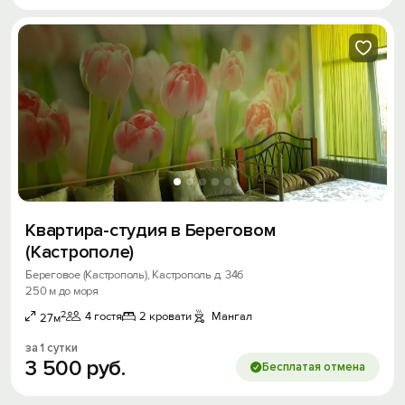
Вход на сайт
Войти или
Зарегистрироваться
Квартира-студия в Береговом
(Кастрополе)
Береговое (Кастрополь), Кастрополь д. 34б
250 м до моря
Войти
2
4 гостя
2 кровати
Мангал
27м
Войти с помощью
за 1 сутки
3
500
руб.
Бесплатая отмена
Скидка −5%