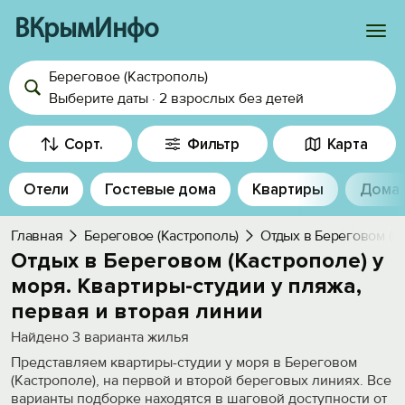
ВКрымИнфо
Береговое (Кастрополь)
Войти
Выберите даты
·
2 взрослых
без детей
Избранное
Сорт.
Фильтр
Карта
История просмотра
Отели
Гостевые дома
Квартиры
Дома
Добавить свой объект
Главная
Береговое (Кастрополь)
Отдых в Береговом (К
Отдых в Береговом (Кастрополе) у
моря. Квартиры-студии у пляжа,
первая и вторая линии
Найдено
3
варианта жилья
Представляем квартиры-студии у моря в Береговом
(Кастрополе), на первой и второй береговых линиях. Все
варианты подборке находятся в шаговой доступности от