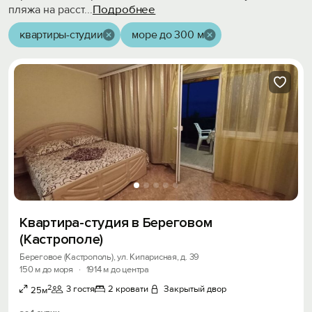
Подробнее
пляжа на расст
...
квартиры-студии
море до 300 м
Квартира-студия в Береговом
(Кастрополе)
Береговое (Кастрополь), ул. Кипарисная, д. 39
150 м до моря
·
1914 м до центра
2
3 гостя
2 кровати
Закрытый двор
25м