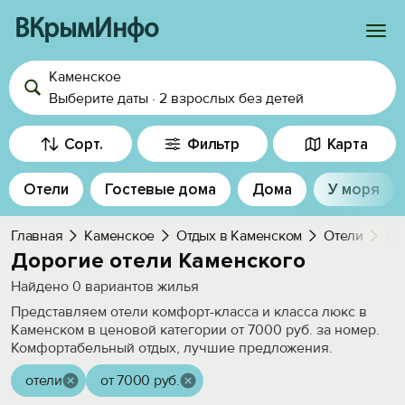
ВКрымИнфо
Каменское
Войти
Выберите даты
·
2 взрослых
без детей
Избранное
Сорт.
Фильтр
Карта
История просмотра
Отели
Гостевые дома
Дома
У моря
Добавить свой объект
Главная
Каменское
Отдых в Каменском
Отели
До
Дорогие отели Каменского
Найдено
0
вариантов жилья
Представляем отели комфорт-класса и класса люкс в
Каменском в ценовой категории от 7000 руб. за номер.
Комфортабельный отдых, лучшие предложения.
отели
от 7000 руб.