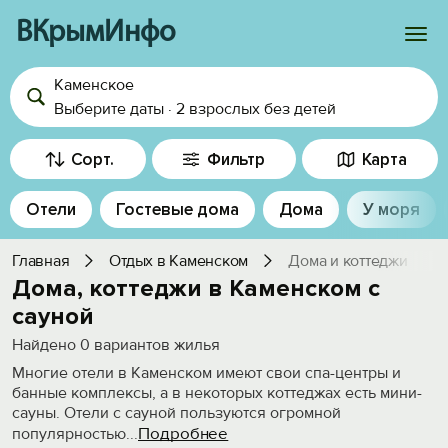
ВКрымИнфо
Каменское
Войти
Выберите даты
·
2 взрослых
без детей
Избранное
Сорт.
Фильтр
Карта
История просмотра
Отели
Гостевые дома
Дома
У моря
Добавить свой объект
Главная
Отдых в Каменском
Дома и коттеджи
Дома, коттеджи в Каменском с
сауной
Найдено
0
вариантов жилья
Многие отели в Каменском имеют свои спа-центры и
банные комплексы, а в некоторых коттеджах есть мини-
сауны. Отели с сауной пользуются огромной
Подробнее
популярностью
...