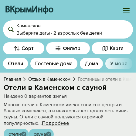
ВКрымИнфо
Каменское
Войти
Выберите даты
·
2 взрослых
без детей
Избранное
Сорт.
Фильтр
Карта
История просмотра
Отели
Гостевые дома
Дома
У моря
Добавить свой объект
Главная
Отдых в Каменском
Гостиницы и отели в Каме
Отели в Каменском с сауной
Найдено
0
вариантов жилья
Многие отели в Каменском имеют свои спа-центры и
банные комплексы, а в некоторых коттеджах есть мини-
сауны. Отели с сауной пользуются огромной
Подробнее
популярностью
...
отели
сауна