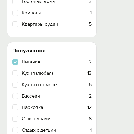
Гостевые дома
3
Комнаты
1
Квартиры-судии
5
Популярное
Питание
2
Кухня (любая)
13
Кухня в номере
6
Бассейн
2
Парковка
12
C питомцами
8
Отдых с детьми
1