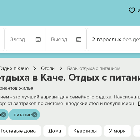
2 взрослых
·
без де
Отдых в Каче
Отели
Базы отдыха с питанием
тдыха в Каче. Отдых с пита
риантов жилья
нием - это лучший вариант для семейного отдыха. Пансионат
р: от завтраков по системе шведский стол и полупансион
...
а
питание
Гостевые дома
Дома
Квартиры
У моря