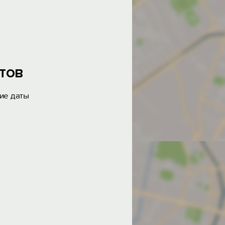
тов
ие даты