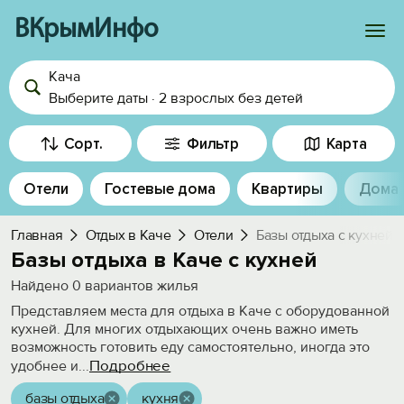
ВКрымИнфо
Кача
Войти
Выберите даты
·
2 взрослых
без детей
Избранное
Сорт.
Фильтр
Карта
История просмотра
Отели
Гостевые дома
Квартиры
Дома
Добавить свой объект
Главная
Отдых в Каче
Отели
Базы отдыха с кухней
Базы отдыха в Каче с кухней
Найдено
0
вариантов жилья
Представляем места для отдыха в Каче с оборудованной
кухней. Для многих отдыхающих очень важно иметь
возможность готовить еду самостоятельно, иногда это
Подробнее
удобнее и
...
базы отдыха
кухня