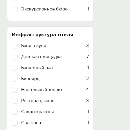
Экскурсионное бюро
1
Инфраструктура отеля
Баня, сауна
3
Детская площадка
7
Банкетный зал
1
Бильярд
2
Настольный теннис
4
Ресторан, кафе
3
Салон-красоты
1
Спа-зона
1