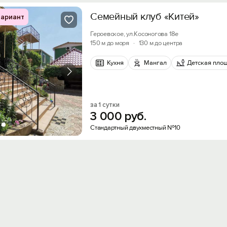
Семейный клуб «Китей»
ариант
Героевское, ул.Косоногова 18е
150 м до моря
·
130 м до центра
Кухня
Мангал
Детская пло
за 1 сутки
3
000
руб.
Стандартный двухместный №10