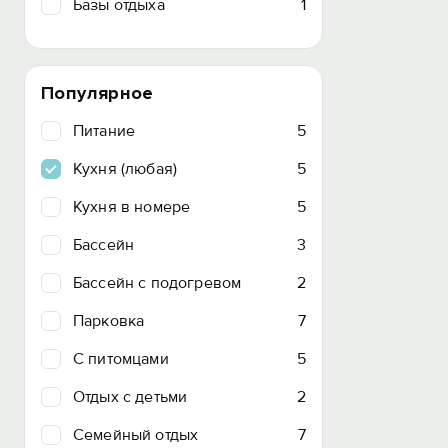
Базы отдыха
1
Популярное
Питание
5
Кухня (любая)
5
Кухня в номере
5
Бассейн
3
Бассейн с подогревом
2
Парковка
7
C питомцами
5
Отдых с детьми
2
Семейный отдых
7