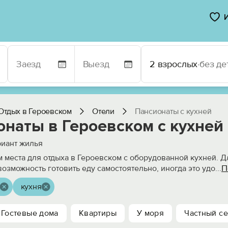
2 взрослых
·
без де
Отдых в Героевском
Отели
Пансионаты с кухней
онаты в Героевском с кухней
иант жилья
 места для отдыха в Героевском с оборудованной кухней. 
П
возможность готовить еду самостоятельно, иногда это удо
...
кухня
Гостевые дома
Квартиры
У моря
Частный се