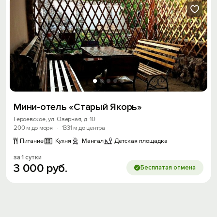
Мини-отель «Старый Якорь»
Героевское, ул. Озерная, д. 10
200 м до моря
·
1331 м до центра
Питание
Кухня
Мангал
Детская площадка
за 1 сутки
3
000
руб.
Бесплатая отмена