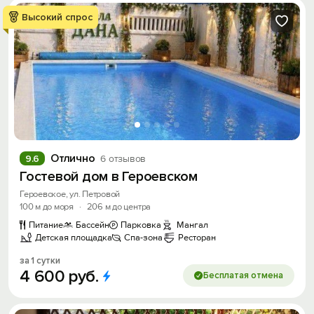
Высокий спрос
Отлично
9.6
6 отзывов
Гостевой дом в Героевском
Героевское, ул. Петровой
100 м до моря
·
206 м до центра
Питание
Бассейн
Парковка
Мангал
Детская площадка
Спа-зона
Ресторан
за 1 сутки
4
600
руб.
Бесплатая отмена