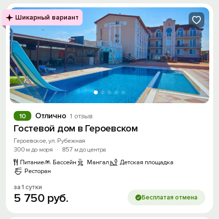
Шикарный вариант
Отлично
10
1 отзыв
Гостевой дом в Героевском
Героевское, ул. Рубежная
300 м до моря
·
857 м до центра
Питание
Бассейн
Мангал
Детская площадка
Ресторан
за 1 сутки
5
750
руб.
Бесплатая отмена