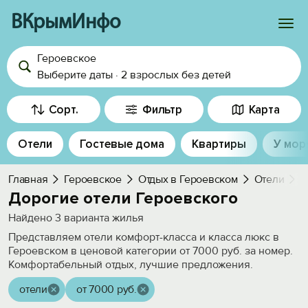
ВКрымИнфо
Героевское
Войти
Выберите даты
·
2 взрослых
без детей
Избранное
Сорт.
Фильтр
Карта
История просмотра
Отели
Гостевые дома
Квартиры
У мор
Добавить свой объект
Главная
Героевское
Отдых в Героевском
Отели
Д
Дорогие отели Героевского
Найдено
3
варианта жилья
Представляем отели комфорт-класса и класса люкс в
Героевском в ценовой категории от 7000 руб. за номер.
Комфортабельный отдых, лучшие предложения.
отели
от 7000 руб.