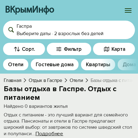
ВКрымИнфо
Гаспра
Войти
Выберите даты
·
2 взрослых
без детей
Избранное
Сорт.
Фильтр
Карта
История просмотра
Отели
Гостевые дома
Квартиры
Дома
Добавить свой объект
Главная
Отдых в Гаспре
Отели
Базы отдыха с питан
Базы отдыха в Гаспре. Отдых с
питанием
Найдено
0
вариантов жилья
Отдых с питанием - это лучший вариант для семейного
отдыха. Пансионаты и отели в Гаспре предлагают
широкий выбор: от завтраков по системе шведский стол
Подробнее
и полупанси
...