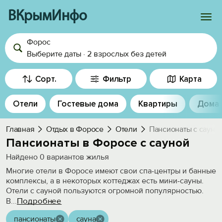
ВКрымИнфо
Форос
Войти
Выберите даты
·
2 взрослых
без детей
Избранное
Сорт.
Фильтр
Карта
История просмотра
Отели
Гостевые дома
Квартиры
Дома
Добавить свой объект
Главная
Отдых в Форосе
Отели
Пансионаты с сауно
Пансионаты в Форосе с сауной
Найдено
0
вариантов жилья
Многие отели в Форосе имеют свои спа-центры и банные
комплексы, а в некоторых коттеджах есть мини-сауны.
Отели с сауной пользуются огромной популярностью.
Подробнее
В
...
пансионаты
сауна