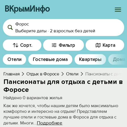
ВКрымИнфо
Форос
Войти
Выберите даты
·
2 взрослых
без детей
Избранное
Сорт.
Фильтр
Карта
История просмотра
Отели
Гостевые дома
Квартиры
Дома
Добавить свой объект
Главная
Отдых в Форосе
Отели
Пансионаты с детск
Пансионаты для отдыха с детьми в
Форосе
Найдено
0
вариантов жилья
Как же хочется, чтобы нашим детям было максимально
комфортно и интересно на отдыхе! Представляем
лучшие отели и гостевые дома в Форосе для отдыха с
Подробнее
детьми. Многи
...