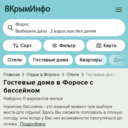
ВКрымИнфо
Форос
Войти
Выберите даты
·
2 взрослых
без детей
Избранное
Сорт.
Фильтр
Карта
История просмотра
Отели
Гостевые дома
Квартиры
Дома
Добавить свой объект
Главная
Отдых в Форосе
Отели
Гостевые дома с ба
Гостевые дома в Форосе с
бассейном
Найдено
0
вариантов жилья
Наличие бассейна - это важный момент при выборе
места для отдыха! Здесь Вы сможете поплавать в плохую
погоду, или когда у Вас нет возможности прогуляться до
Подробнее
пляжа
...