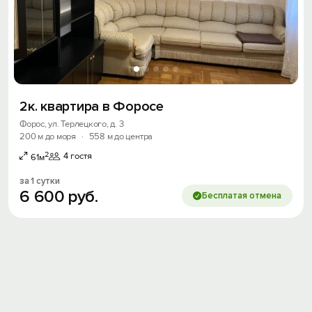
Войти
Войти с помощью
Скидка −5%
Хочешь дешевле? Оставь почту и получи
2к. квартира в Форосе
промокод на первое бронирование!
Форос, ул. Терлецкого, д. 3
200 м до моря
·
558 м до центра
2
4 гостя
61м
Получить промокод
за 1 сутки
6
600
руб.
Бесплатая отмена