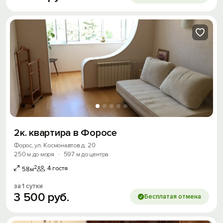
2к. квартира в Форосе
Форос, ул. Космонавтов д. 20
250 м до моря
·
597 м до центра
2
4 гостя
58м
за 1 сутки
3
500
руб.
Бесплатая отмена