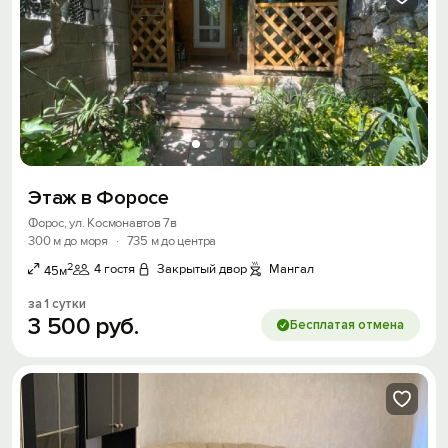
Этаж в Форосе
Форос, ул. Космонавтов 7в
300 м до моря
·
735 м до центра
2
4 гостя
Закрытый двор
Мангал
45м
Вход на сайт
за 1 сутки
Войти или
Зарегистрироваться
3
500
руб.
Бесплатая отмена