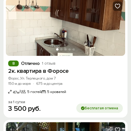
Отлично
8
1 отзыв
2к. квартира в Форосе
Форос, Ул. Терлецкого, дом 7
150 м до моря
·
675 м до центра
2
5 гостей
5 кроватей
47м
за 1 сутки
3
500
руб.
Бесплатая отмена