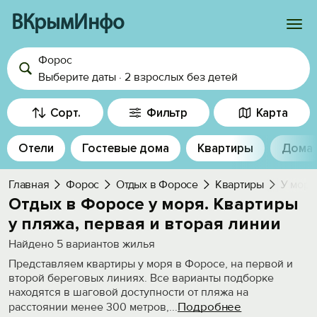
ВКрымИнфо
Форос
Войти
Выберите даты
·
2 взрослых
без детей
Избранное
Сорт.
Фильтр
Карта
История просмотра
Отели
Гостевые дома
Квартиры
Дома
Добавить свой объект
Главная
Форос
Отдых в Форосе
Квартиры
У моря
Отдых в Форосе у моря. Квартиры
у пляжа, первая и вторая линии
Найдено
5
вариантов жилья
Представляем квартиры у моря в Форосе, на первой и
второй береговых линиях. Все варианты подборке
находятся в шаговой доступности от пляжа на
Подробнее
расстоянии менее 300 метров,
...