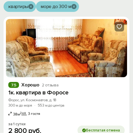
квартиры
море до 300 м
Хорошо
7.5
2 отзыва
1к. квартира в Форосе
Форос, ул. Космонавтов, д. 18
300 м до моря
·
553 м до центра
2
3 гостя
38м
за 1 сутки
2
800
руб.
Бесплатая отмена