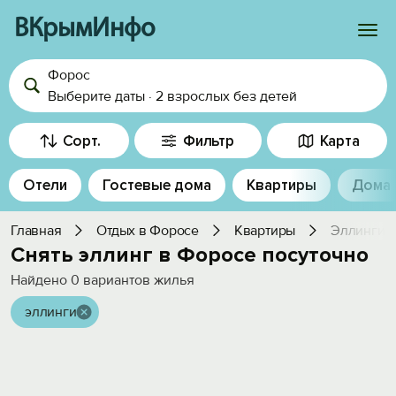
ВКрымИнфо
Форос
Войти
Выберите даты
·
2 взрослых
без детей
Избранное
Сорт.
Фильтр
Карта
История просмотра
Отели
Гостевые дома
Квартиры
Дома
Добавить свой объект
Главная
Отдых в Форосе
Квартиры
Эллинги
Снять эллинг в Форосе посуточно
Найдено
0
вариантов жилья
эллинги