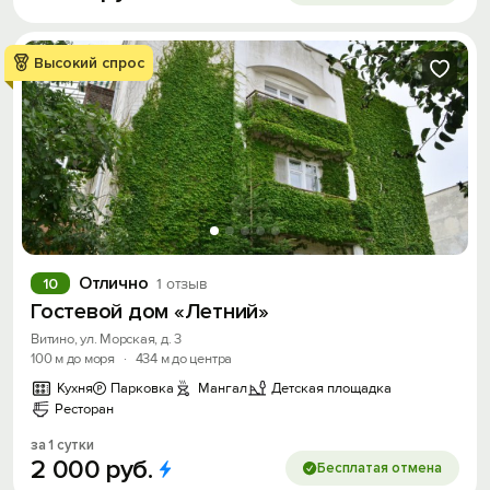
Высокий спрос
Отлично
10
1 отзыв
Гостевой дом «Летний»
Витино, ул. Морская, д. 3
100 м до моря
·
434 м до центра
Кухня
Парковка
Мангал
Детская площадка
Ресторан
за 1 сутки
2
000
руб.
Бесплатая отмена