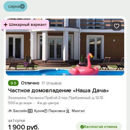
сауна
Шикарный вариант
Отлично
9.5
17 отзывов
Частное домовладение «Наша Дача»
Заозерное, Песчанка Прибой-2 пер. Прибрежный, д. 12/13
500 м до моря
·
4 м до центра
Бассейн
Кухня
Парковка
Мангал
за 1 сутки
1
900
руб.
Бесплатая отмена