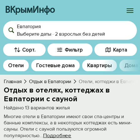
ВКрымИнфо
Евпатория
Войти
Выберите даты
·
2 взрослых
без детей
Избранное
Сорт.
Фильтр
Карта
История просмотра
Отели
Гостевые дома
Квартиры
Дома
Добавить свой объект
Главная
Отдых в Евпатории
Отели, коттеджи в Евпатор
Отдых в отелях, коттеджах в
Евпатории с сауной
Найдено
13
вариантов жилья
Многие отели в Евпатории имеют свои спа-центры и
банные комплексы, а в некоторых коттеджах есть мини-
сауны. Отели с сауной пользуются огромной
Подробнее
популярностью
...