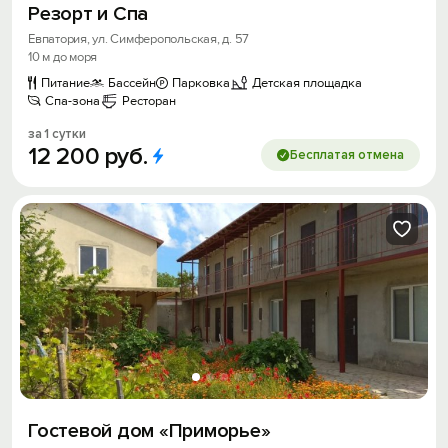
Резорт и Спа
Войти с помощью
Евпатория, ул. Симферопольская, д. 57
10 м до моря
Скидка −5%
Питание
Бассейн
Парковка
Детская площадка
Спа-зона
Ресторан
Хочешь дешевле? Оставь почту и получи
за 1 сутки
промокод на первое бронирование!
12
200
руб.
Бесплатая отмена
Получить промокод
Гостевой дом «Приморье»