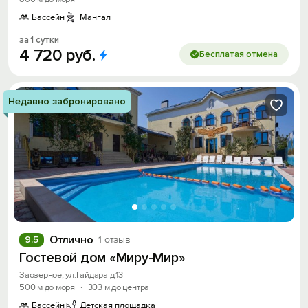
Бассейн
Мангал
за 1 сутки
4
720
руб.
Бесплатая отмена
Недавно забронировано
Отлично
9.5
1 отзыв
Гостевой дом «Миру-Мир»
Заозерное, ул.Гайдара д.13
500 м до моря
·
303 м до центра
Бассейн
Детская площадка