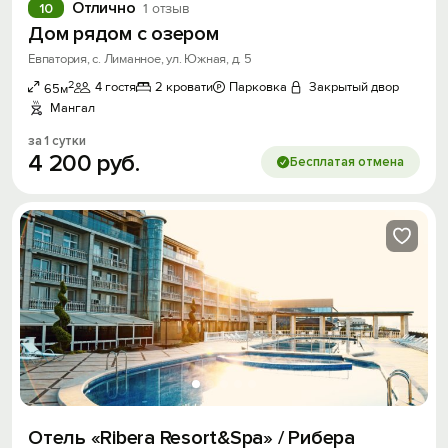
Отлично
10
1 отзыв
Дом рядом с озером
Евпатория, с. Лиманное, ул. Южная, д. 5
2
4 гостя
2 кровати
Парковка
Закрытый двор
65м
Мангал
за 1 сутки
4
200
руб.
Бесплатая отмена
Вход на сайт
Войти или
Зарегистрироваться
Войти
Отель «Ribera Resort&Spa» / Рибера