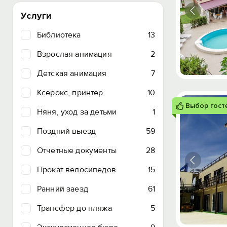
Услуги
Библиотека
13
Взрослая анимация
2
Детская анимация
7
Ксерокс, принтер
10
Выбор гост
Няня, уход за детьми
1
Поздний выезд
59
Отчетные документы
28
Прокат велосипедов
15
Ранний заезд
61
Трансфер до пляжа
5