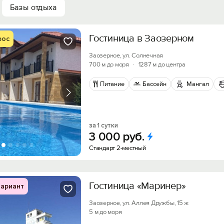
Базы отдыха
Гостиница в Заозерном
рос
Заозерное, ул. Солнечная
700 м до моря
·
1287 м до центра
Питание
Бассейн
Мангал
за 1 сутки
3
000
руб.
Стандарт 2-местный
Гостиница «Маринер»
ариант
Заозерное, ул. Аллея Дружбы, 15 ж
5 м до моря