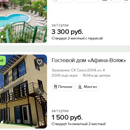
за 1 сутки
3
300
руб.
Стандарт 2-местный с террасой
Гостевой дом «Афина-Вояж»
ей
Заозерное, СК Союз-2004, уч. 4
Вход на сайт
2000 м до моря
·
1604 м до центра
Войти или
Зарегистрироваться
Питание
Мангал
Скидка −5%
за 1 сутки
1
500
руб.
Хочешь дешевле? Оставь почту и получи промок
Войти
Стандарт 1-комнатный 2-местный
первое бронирование!