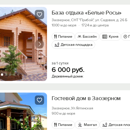
База отдыха «Белые Росы»
Заозерное, СНТ "Прибой", ул. Садовая, д. 26 Б
1000 м до моря
·
1724 м до центра
Питание
Бассейн
Кухня
Детская площадка
за 1 сутки
6
000
руб.
Деревянный домик
Гостевой дом в Заозерном
Заозерное, Ул.Ялтинская
900 м до моря
Питание
Мангал
Детская пл