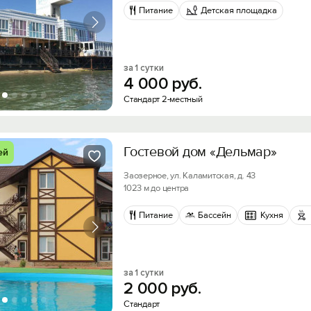
Питание
Детская площадка
за 1 сутки
4
000
руб.
Стандарт 2-местный
Гостевой дом «Дельмар»
ей
Заозерное, ул. Каламитская, д. 43
1023 м до центра
Питание
Бассейн
Кухня
за 1 сутки
2
000
руб.
Стандарт