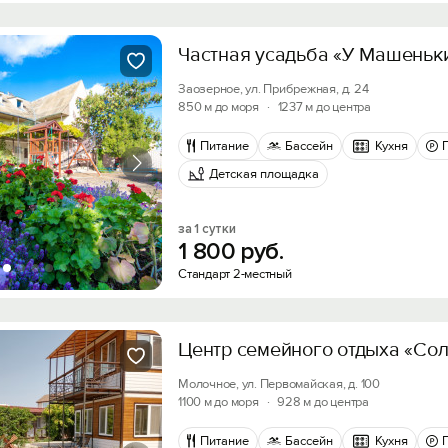
Войти с помощью
Частная усадьба «У Машеньк
Получить промокод
Заозерное, ул. Прибрежная, д. 24
850 м до моря
·
1237 м до центра
Питание
Бассейн
Кухня
Детская площадка
за 1 сутки
1
800
руб.
Стандарт 2-местный
Центр семейного отдыха «Со
Молочное, ул. Первомайская, д. 100
1100 м до моря
·
928 м до центра
Питание
Бассейн
Кухня