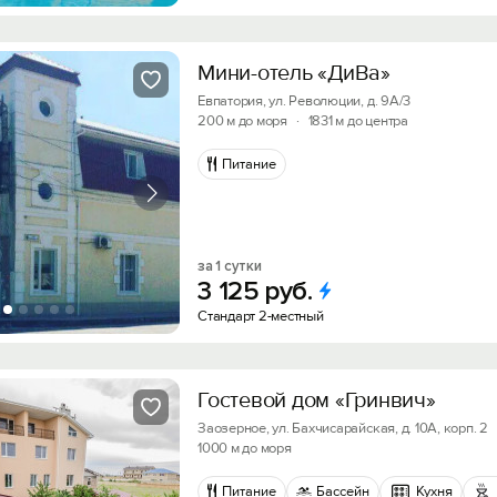
Мини-отель «ДиВа»
Евпатория, ул. Революции, д. 9А/3
200 м до моря
·
1831 м до центра
Питание
за 1 сутки
3
125
руб.
Стандарт 2-местный
Гостевой дом «Гринвич»
Заозерное, ул. Бахчисарайская, д. 10А, корп. 2
1000 м до моря
Питание
Бассейн
Кухня