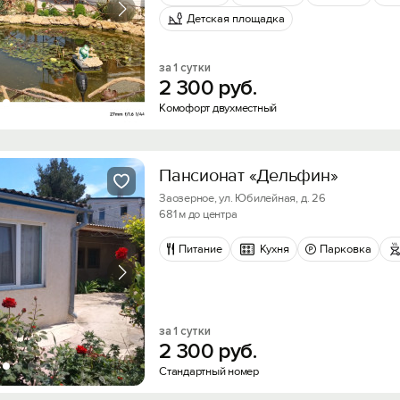
Детская площадка
за 1 сутки
2
300
руб.
Комофорт двухместный
Пансионат «Дельфин»
Заозерное, ул. Юбилейная, д. 26
681 м до центра
Питание
Кухня
Парковка
за 1 сутки
2
300
руб.
Стандартный номер