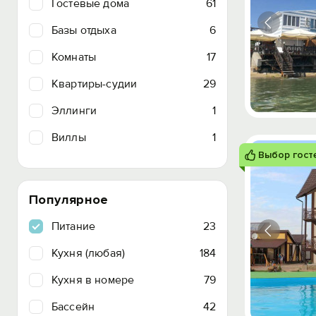
Гостевые дома
61
Базы отдыха
6
Комнаты
17
Квартиры-судии
29
Эллинги
1
Виллы
1
Выбор гост
Популярное
Питание
23
Кухня (любая)
184
Кухня в номере
79
Бассейн
42