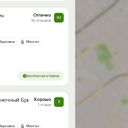
и»
Отлично
9.1
16 отзывов
Парковка
Мангал
Бесплатая отмена
лнечный Бриз»
Хорошо
7
1 отзыв
Парковка
Мангал