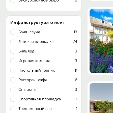
Экскурсионное бюро
9
Инфраструктура отеля
Баня, сауна
13
Детская площадка
74
Бильярд
3
Игровая комната
3
Настольный теннис
11
Ресторан, кафе
6
Спа-зона
3
Спортивная площадка
1
Тренажерный зал
1