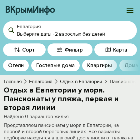
ВКрымИнфо
Евпатория
Войти
Выберите даты
·
2 взрослых
без детей
Избранное
Сорт.
Фильтр
Карта
История просмотра
Отели
Гостевые дома
Квартиры
Дома
Добавить свой объект
Главная
Евпатория
Отдых в Евпатории
Пансионаты
Отдых в Евпатории у моря.
Пансионаты у пляжа, первая и
вторая линии
Найдено
0
вариантов жилья
Представляем пансионаты у моря в Евпатории, на
первой и второй береговых линиях. Все варианты
подборке находятся в шаговой доступности от пляжа на