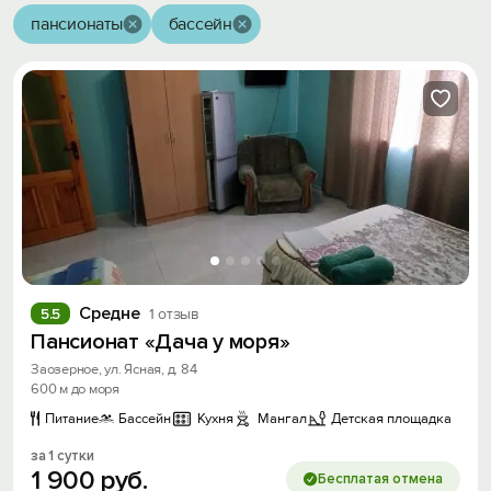
пансионаты
бассейн
Средне
5.5
1 отзыв
Пансионат «Дача у моря»
Заозерное, ул. Ясная, д. 84
600 м до моря
Питание
Бассейн
Кухня
Мангал
Детская площадка
за 1 сутки
1
900
руб.
Бесплатая отмена