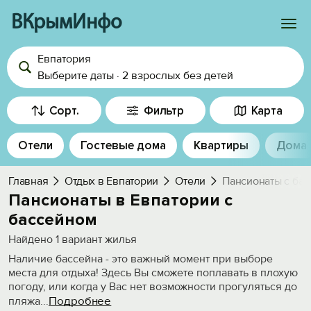
ВКрымИнфо
Евпатория
Войти
Выберите даты
·
2 взрослых
без детей
Избранное
Сорт.
Фильтр
Карта
История просмотра
Отели
Гостевые дома
Квартиры
Дома
Добавить свой объект
Главная
Отдых в Евпатории
Отели
Пансионаты с ба
Пансионаты в Евпатории с
бассейном
Найдено
1
вариант жилья
Наличие бассейна - это важный момент при выборе
места для отдыха! Здесь Вы сможете поплавать в плохую
погоду, или когда у Вас нет возможности прогуляться до
Подробнее
пляжа
...