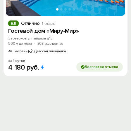
Войти
Войти с помощью
Отлично
9.5
1 отзыв
Гостевой дом «Миру-Мир»
Скидка −5%
Заозерное, ул.Гайдара д.13
Хочешь дешевле? Оставь почту и получи
500 м до моря
·
303 м до центра
промокод на первое бронирование!
Бассейн
Детская площадка
за 1 сутки
4
180
руб.
Бесплатая отмена
Получить промокод