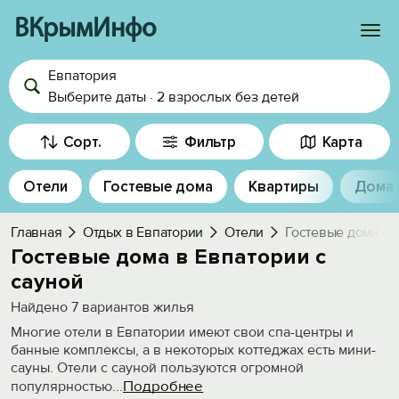
ВКрымИнфо
Евпатория
Войти
Выберите даты
·
2 взрослых
без детей
Избранное
Сорт.
Фильтр
Карта
История просмотра
Отели
Гостевые дома
Квартиры
Дома
Добавить свой объект
Главная
Отдых в Евпатории
Отели
Гостевые дома с 
Гостевые дома в Евпатории с
сауной
Найдено
7
вариантов жилья
Многие отели в Евпатории имеют свои спа-центры и
банные комплексы, а в некоторых коттеджах есть мини-
сауны. Отели с сауной пользуются огромной
Подробнее
популярностью
...