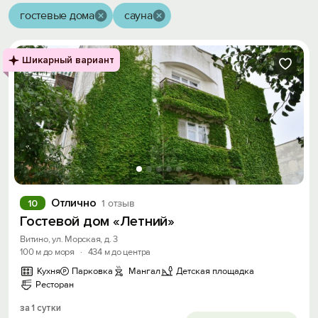
гостевые дома
сауна
Шикарный вариант
Отлично
10
1 отзыв
Гостевой дом «Летний»
Витино, ул. Морская, д. 3
100 м до моря
·
434 м до центра
Кухня
Парковка
Мангал
Детская площадка
Ресторан
за 1 сутки