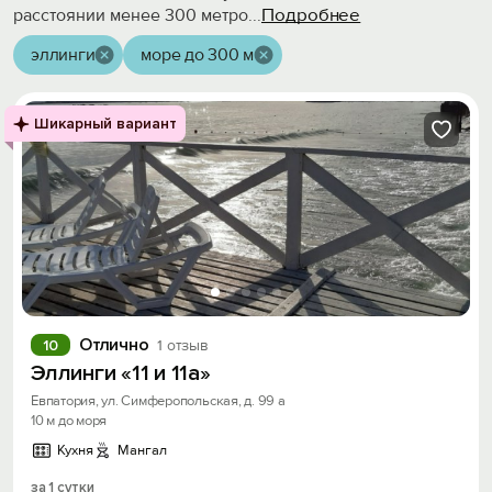
Подробнее
расстоянии менее 300 метро
...
эллинги
море до 300 м
Шикарный вариант
Отлично
10
1 отзыв
Эллинги «11 и 11а»
Евпатория, ул. Симферопольская, д. 99 а
10 м до моря
Кухня
Мангал
за 1 сутки