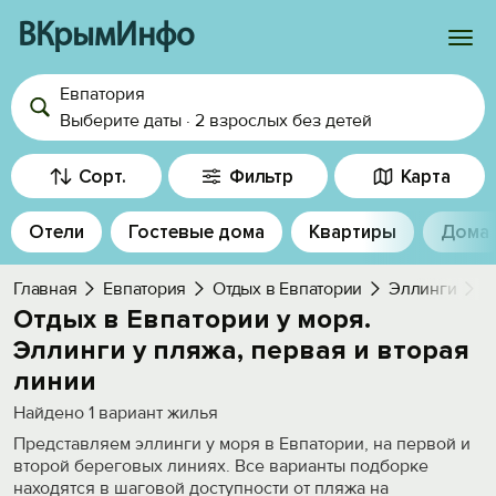
ВКрымИнфо
Евпатория
Войти
Выберите даты
·
2 взрослых
без детей
Избранное
Сорт.
Фильтр
Карта
История просмотра
Отели
Гостевые дома
Квартиры
Дома
Добавить свой объект
Главная
Евпатория
Отдых в Евпатории
Эллинги
У
Отдых в Евпатории у моря.
Эллинги у пляжа, первая и вторая
линии
Найдено
1
вариант жилья
Представляем эллинги у моря в Евпатории, на первой и
второй береговых линиях. Все варианты подборке
находятся в шаговой доступности от пляжа на