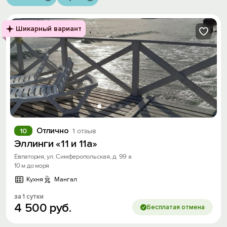
Шикарный вариант
Отлично
10
1 отзыв
Эллинги «11 и 11а»
Евпатория, ул. Симферопольская, д. 99 а
10 м до моря
Кухня
Мангал
за 1 сутки
4
500
руб.
Бесплатая отмена