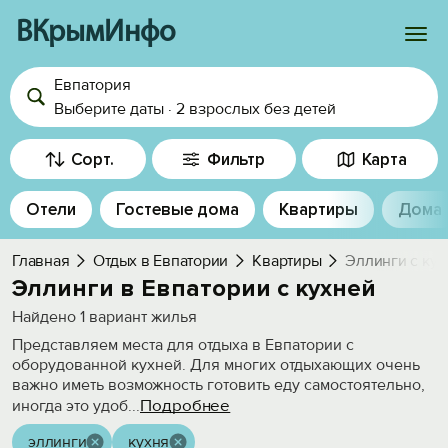
ВКрымИнфо
Евпатория
Войти
Выберите даты
·
2 взрослых
без детей
Избранное
Сорт.
Фильтр
Карта
История просмотра
Отели
Гостевые дома
Квартиры
Дома
Добавить свой объект
Главная
Отдых в Евпатории
Квартиры
Эллинги с кух
Эллинги в Евпатории с кухней
Найдено
1
вариант жилья
Представляем места для отдыха в Евпатории с
оборудованной кухней. Для многих отдыхающих очень
важно иметь возможность готовить еду самостоятельно,
Подробнее
иногда это удоб
...
эллинги
кухня