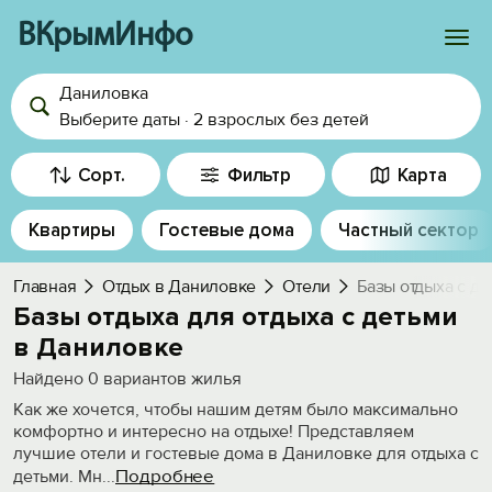
ВКрымИнфо
Даниловка
Войти
Выберите даты
·
2 взрослых
без детей
Избранное
Сорт.
Фильтр
Карта
История просмотра
Квартиры
Гостевые дома
Частный сектор
Добавить свой объект
Главная
Отдых в Даниловке
Отели
Базы отдыха с д
Базы отдыха для отдыха с детьми
в Даниловке
Найдено
0
вариантов жилья
Как же хочется, чтобы нашим детям было максимально
комфортно и интересно на отдыхе! Представляем
лучшие отели и гостевые дома в Даниловке для отдыха с
Подробнее
детьми. Мн
...