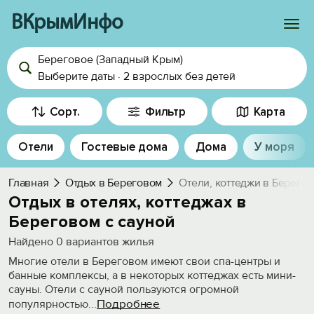
ВКрымИнфо
Береговое (Западный Крым)
Войти
Выберите даты
·
2 взрослых
без детей
Избранное
Сорт.
Фильтр
Карта
История просмотра
Отели
Гостевые дома
Дома
У моря
Добавить свой объект
Главная
Отдых в Береговом
Отели, коттеджи в Берегов
Отдых в отелях, коттеджах в
Береговом с сауной
Найдено
0
вариантов жилья
Многие отели в Береговом имеют свои спа-центры и
банные комплексы, а в некоторых коттеджах есть мини-
сауны. Отели с сауной пользуются огромной
Подробнее
популярностью
...