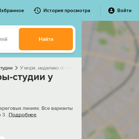
Избранное
История просмотра
Войти
тей
Найти
студии
У моря, недалеко от пляжа
ры-студии у
береговых линиях. Все варианты
Подробнее
е 3
...