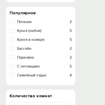
Популярное
Питание
2
Кухня (любая)
5
Кухня в номере
5
Бассейн
2
Парковка
2
C питомцами
5
Семейный отдых
4
Количество комнат