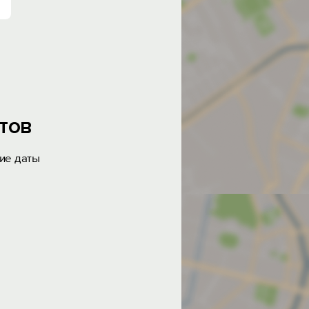
тов
ие даты