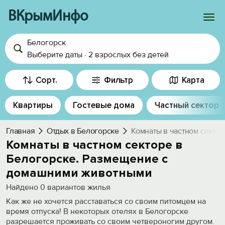
ВКрымИнфо
Белогорск
Войти
Выберите даты
·
2 взрослых
без детей
Избранное
Сорт.
Фильтр
Карта
История просмотра
Квартиры
Гостевые дома
Частный сектор
Добавить свой объект
Главная
Отдых в Белогорске
Комнаты в частном сектор
Комнаты в частном секторе в
Белогорске. Размещение с
домашними животными
Найдено
0
вариантов жилья
Как же не хочется расставаться со своим питомцем на
время отпуска! В некоторых отелях в Белогорске
разрешается проживать со своим четвероногим другом.