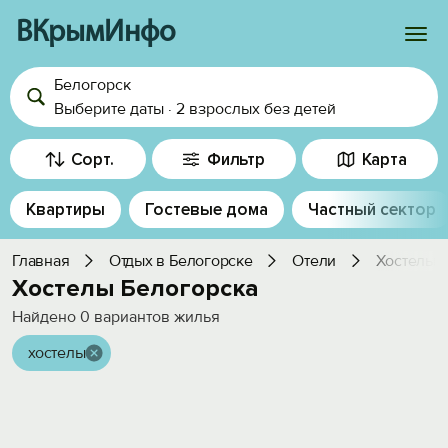
ВКрымИнфо
Белогорск
Войти
Выберите даты
·
2 взрослых
без детей
Избранное
Сорт.
Фильтр
Карта
История просмотра
Квартиры
Гостевые дома
Частный сектор
Добавить свой объект
Главная
Отдых в Белогорске
Отели
Хостелы
Хостелы Белогорска
Найдено
0
вариантов жилья
хостелы