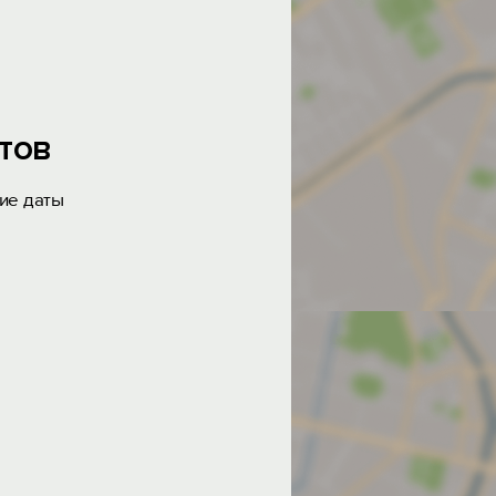
тов
ие даты