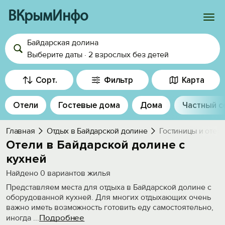
ВКрымИнфо
Байдарская долина
Войти
Выберите даты
·
2 взрослых
без детей
Избранное
Сорт.
Фильтр
Карта
История просмотра
Отели
Гостевые дома
Дома
Частный с
Добавить свой объект
Главная
Отдых в Байдарской долине
Гостиницы и отел
Отели в Байдарской долине с
кухней
Найдено
0
вариантов жилья
Представляем места для отдыха в Байдарской долине с
оборудованной кухней. Для многих отдыхающих очень
важно иметь возможность готовить еду самостоятельно,
Подробнее
иногда
...