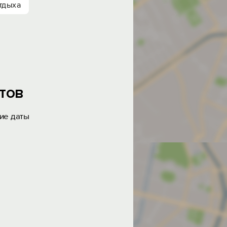
тдыха
тов
ие даты