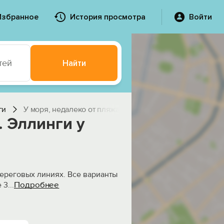
Избранное
История просмотра
Войти
тей
Найти
ги
У моря, недалеко от пляжа
. Эллинги у
береговых линиях. Все варианты
Подробнее
е 3
...