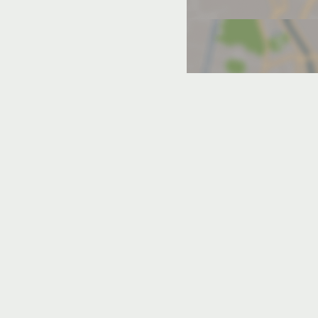
мовка
Орловка
Песчаное