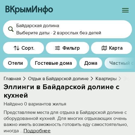
ВКрымИнфо
Байдарская долина
Войти
Выберите даты
·
2 взрослых
без детей
Избранное
Сорт.
Фильтр
Карта
История просмотра
Отели
Гостевые дома
Дома
Частный с
Добавить свой объект
Главная
Отдых в Байдарской долине
Квартиры
Элли
Эллинги в Байдарской долине с
кухней
Найдено
0
вариантов жилья
Представляем места для отдыха в Байдарской долине с
оборудованной кухней. Для многих отдыхающих очень
важно иметь возможность готовить еду самостоятельно,
Подробнее
иногда
...