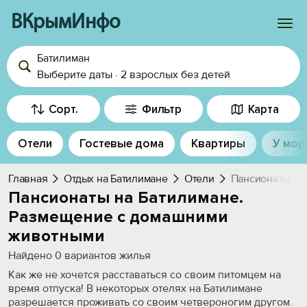
ВКрымИнфо
Батилиман
Войти
Выберите даты
·
2 взрослых
без детей
Избранное
Сорт.
Фильтр
Карта
История просмотра
Отели
Гостевые дома
Квартиры
У мор
Добавить свой объект
Главная
Отдых на Батилимане
Отели
Пансионаты. С
Пансионаты на Батилимане.
Размещение с домашними
животными
Найдено
0
вариантов жилья
Как же не хочется расставаться со своим питомцем на
время отпуска! В некоторых отелях на Батилимане
разрешается проживать со своим четвероногим другом.