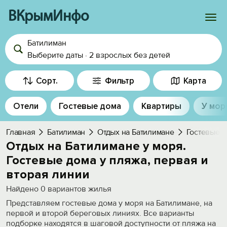
ВКрымИнфо
Батилиман
Войти
Выберите даты
·
2 взрослых
без детей
Избранное
Сорт.
Фильтр
Карта
История просмотра
Отели
Гостевые дома
Квартиры
У мор
Добавить свой объект
Главная
Батилиман
Отдых на Батилимане
Гостевые 
Отдых на Батилимане у моря.
Гостевые дома у пляжа, первая и
вторая линии
Найдено
0
вариантов жилья
Представляем гостевые дома у моря на Батилимане, на
первой и второй береговых линиях. Все варианты
подборке находятся в шаговой доступности от пляжа на