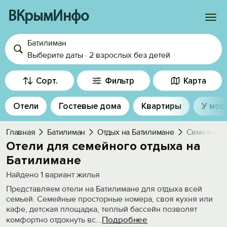
ВКрымИнфо
Батилиман
Войти
Выберите даты
·
2 взрослых
без детей
Избранное
Сорт.
Фильтр
Карта
История просмотра
Отели
Гостевые дома
Квартиры
У мор
Добавить свой объект
Главная
Батилиман
Отдых на Батилимане
Семейный 
Отели для семейного отдыха на
Батилимане
Найдено
1
вариант жилья
Представляем отели на Батилимане для отдыха всей
семьей. Семейные просторные номера, своя кухня или
кафе, детская площадка, теплый бассейн позволят
Подробнее
комфортно отдохнуть вс
...