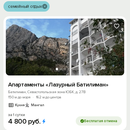
семейный отдых
Апартаменты «Лазурный Батилиман»
Батилиман, Севастопольская зона ЮБК, д. 27В
150 м до моря
·
162 м до центра
Кухня
Мангал
за 1 сутки
4
800
руб.
Бесплатая отмена