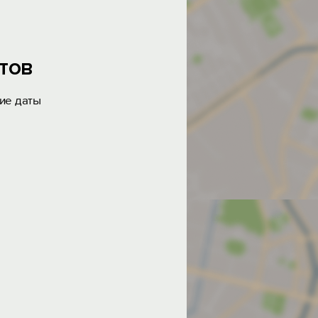
тов
ие даты