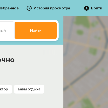
Избранное
История просмотра
Войти
тей
Найти
очно
ктор
Базы отдыха