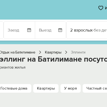
2 взрослых
·
без де
Отдых на Батилимане
Квартиры
Эллинги
 эллинг на Батилимане посут
риантов жилья
Гостевые дома
Квартиры
У моря
Частный се