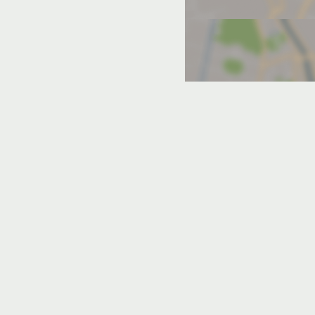
ка
Кацивели
Кореиз
радное
Парковое
Понизовка