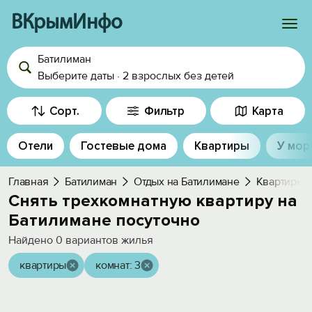
ВКрымИнфо
Батилиман
Войти
Выберите даты
·
2 взрослых
без детей
Избранное
Сорт.
Фильтр
Карта
История просмотра
Отели
Гостевые дома
Квартиры
У мор
Добавить свой объект
Главная
Батилиман
Отдых на Батилимане
Квартиры
Снять трехкомнатную квартиру на
Батилимане посуточно
Найдено
0
вариантов жилья
квартиры
комнат: 3